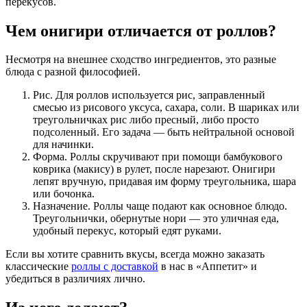
перекусов.
Чем онигири отличается от роллов?
Несмотря на внешнее сходство ингредиентов, это разные
блюда с разной философией.
Рис. Для роллов используется рис, заправленный
смесью из рисового уксуса, сахара, соли. В шариках или
треугольничках рис либо пресный, либо просто
подсоленный. Его задача — быть нейтральной основой
для начинки.
Форма. Роллы скручивают при помощи бамбукового
коврика (макису) в рулет, после нарезают. Онигири
лепят вручную, придавая им форму треугольника, шара
или бочонка.
Назначение. Роллы чаще подают как основное блюдо.
Треугольнички, обернутые нори — это уличная еда,
удобный перекус, который едят руками.
Если вы хотите сравнить вкусы, всегда можно заказать
классические
роллы с доставкой
в нас в «Аппетит» и
убедиться в различиях лично.