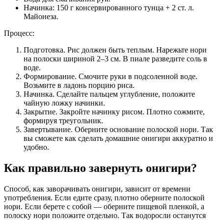
Начинка: 150 г консервированного тунца + 2 ст. л.
Майонеза.
Процесс:
Подготовка. Рис должен быть теплым. Нарежьте нори
на полоски шириной 2–3 см. В пиале разведите соль в
воде.
Формирование. Смочите руки в подсоленной воде.
Возьмите в ладонь порцию риса.
Начинка. Сделайте пальцем углубление, положите
чайную ложку начинки.
Закрытие. Закройте начинку рисом. Плотно сожмите,
формируя треугольник.
Завертывание. Оберните основание полоской нори. Так
вы сможете
как сделать домашние онигири
аккуратно и
удобно.
Как правильно завернуть онигири?
Способ,
как заворачивать онигири
, зависит от времени
употребления. Если едите сразу, плотно оберните полоской
нори. Если берете с собой — оберните пищевой пленкой, а
полоску нори положите отдельно. Так водоросли останутся