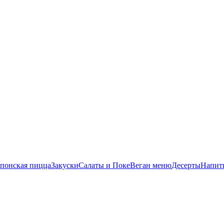
понская пицца
Закуски
Салаты и Поке
Веган меню
Десерты
Напит