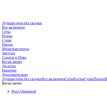
Лучшая цена без скидки
Все включено
Сеты
Роллы
Суши
Пицца
Японская пицца
Закуски
Салаты и Поке
Веган меню
Десерты
Напитки
Дополнительно
Лучшая цена без скидки
Все включено
Сеты
Роллы
Суши
Пицца
Я
Веган меню
Ролл Овощной