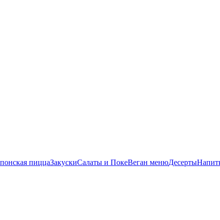
понская пицца
Закуски
Салаты и Поке
Веган меню
Десерты
Напит