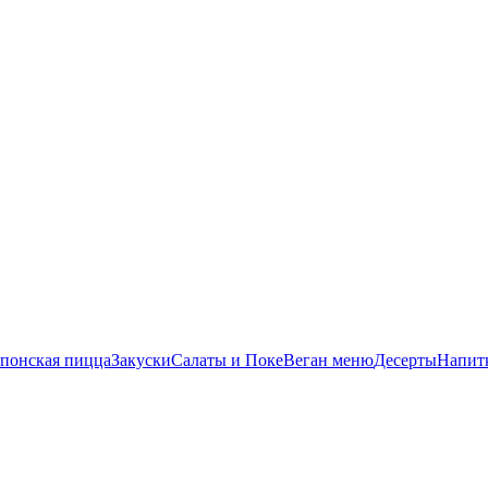
понская пицца
Закуски
Салаты и Поке
Веган меню
Десерты
Напит