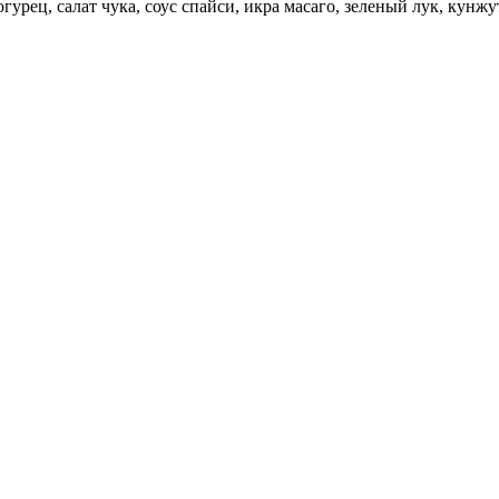
урец, салат чука, соус спайси, икра масаго, зеленый лук, кунжут