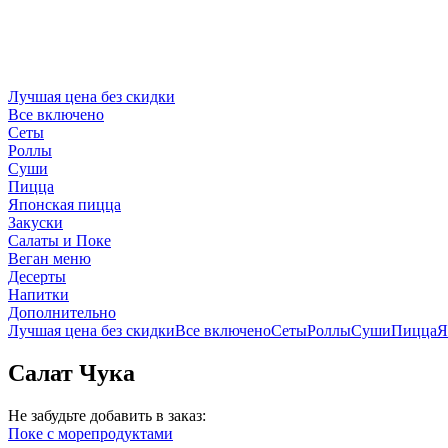
Лучшая цена без скидки
Все включено
Сеты
Роллы
Суши
Пицца
Японская пицца
Закуски
Салаты и Поке
Веган меню
Десерты
Напитки
Дополнительно
Лучшая цена без скидки
Все включено
Сеты
Роллы
Суши
Пицца
Я
Салат Чука
Не забудьте добавить в заказ:
Поке с морепродуктами