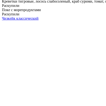
Креветки тигровые, лосось слабосоленый, краб сурими, томат, ог
Раскупили
Поке с морепродуктами
Раскупили
Чизкейк классический