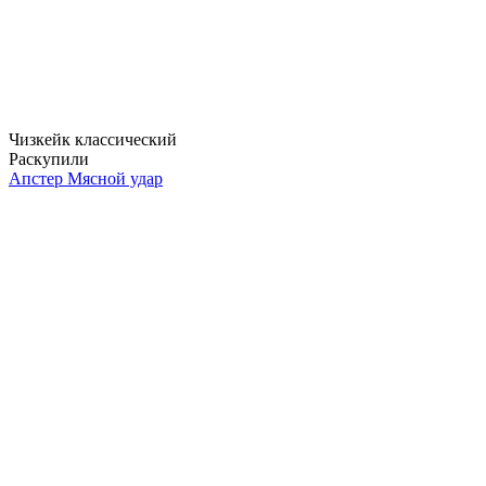
Чизкейк классический
Раскупили
Апстер Мясной удар