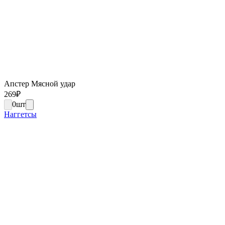
Апстер Мясной удар
269
₽
0
шт
Наггетсы