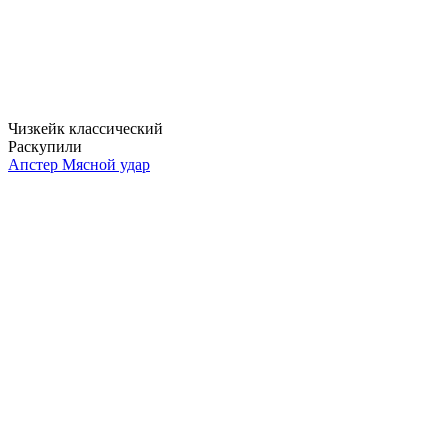
Чизкейк классический
Раскупили
Апстер Мясной удар