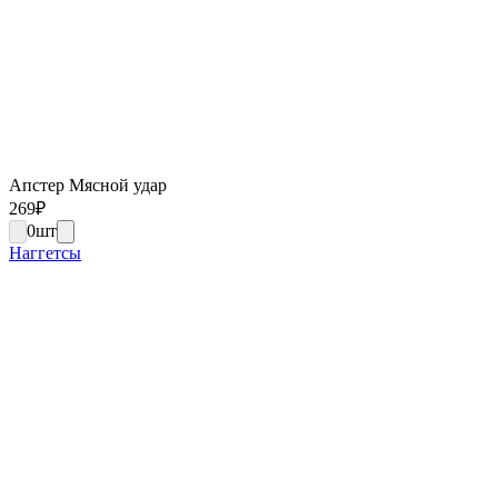
Апстер Мясной удар
269
₽
0
шт
Наггетсы