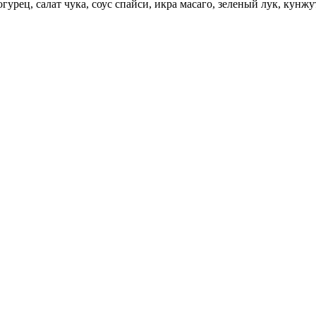
урец, салат чука, соус спайси, икра масаго, зеленый лук, кунжут