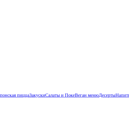
понская пицца
Закуски
Салаты и Поке
Веган меню
Десерты
Напит