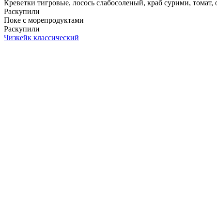
Креветки тигровые, лосось слабосоленый, краб сурими, томат, ог
Раскупили
Поке с морепродуктами
Раскупили
Чизкейк классический