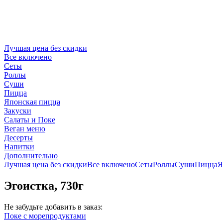
Лучшая цена без скидки
Все включено
Сеты
Роллы
Суши
Пицца
Японская пицца
Закуски
Салаты и Поке
Веган меню
Десерты
Напитки
Дополнительно
Лучшая цена без скидки
Все включено
Сеты
Роллы
Суши
Пицца
Я
Эгоистка, 730г
Не забудьте добавить в заказ:
Поке с морепродуктами