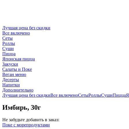
Лучшая цена без скидки
Все включено
Сеты
Роллы
Суши
Пицца
Японская пицца
Закуски
Салаты и Поке
Веган меню
Десерты
Напитки
Дополнительно
Лучшая цена без скидки
Все включено
Сеты
Роллы
Суши
Пицца
Я
Имбирь, 30г
Не забудьте добавить в заказ:
Поке с морепродуктами