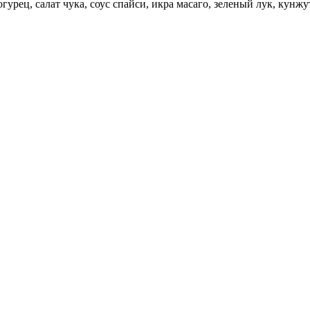
урец, салат чука, соус спайси, икра масаго, зеленый лук, кунжут