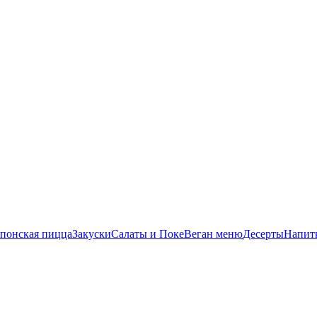
понская пицца
Закуски
Салаты и Поке
Веган меню
Десерты
Напит