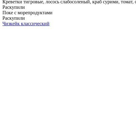
Креветки тигровые, лосось слабосоленый, краб сурими, томат, ог
Раскупили
Поке с морепродуктами
Раскупили
Чизкейк классический