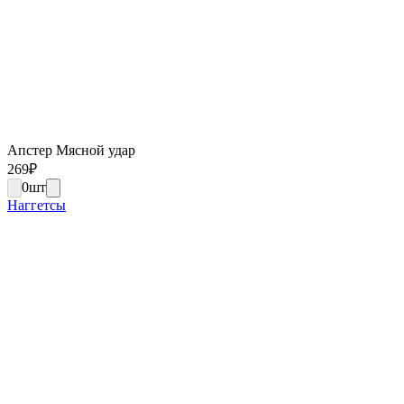
Апстер Мясной удар
269
₽
0
шт
Наггетсы