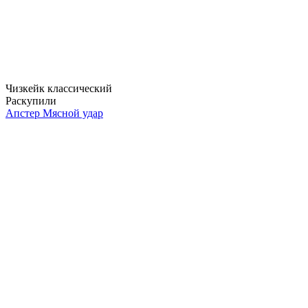
Чизкейк классический
Раскупили
Апстер Мясной удар