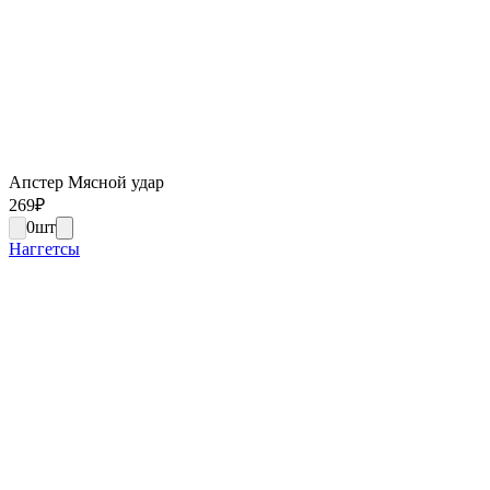
Апстер Мясной удар
269
₽
0
шт
Наггетсы