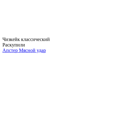
Чизкейк классический
Раскупили
Апстер Мясной удар