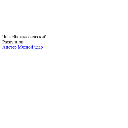
Чизкейк классический
Раскупили
Апстер Мясной удар