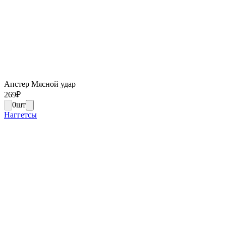
Апстер Мясной удар
269
₽
0
шт
Наггетсы