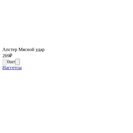
Апстер Мясной удар
269
₽
0
шт
Наггетсы