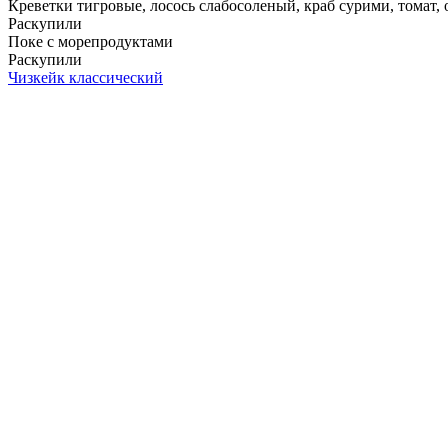
Креветки тигровые, лосось слабосоленый, краб сурими, томат, ог
Раскупили
Поке с морепродуктами
Раскупили
Чизкейк классический