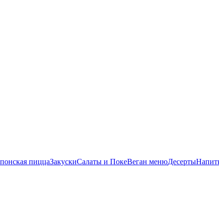
понская пицца
Закуски
Салаты и Поке
Веган меню
Десерты
Напит