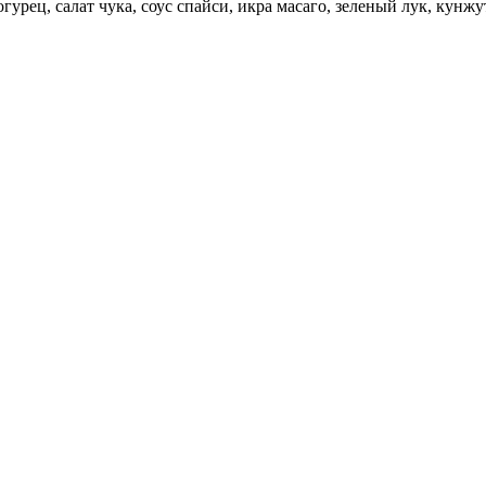
урец, салат чука, соус спайси, икра масаго, зеленый лук, кунжут