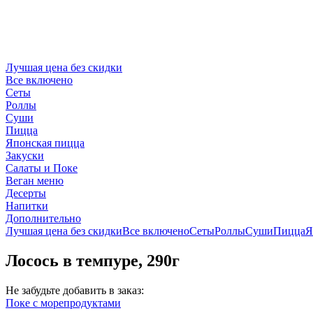
Лучшая цена без скидки
Все включено
Сеты
Роллы
Суши
Пицца
Японская пицца
Закуски
Салаты и Поке
Веган меню
Десерты
Напитки
Дополнительно
Лучшая цена без скидки
Все включено
Сеты
Роллы
Суши
Пицца
Я
Лосось в темпуре, 290г
Не забудьте добавить в заказ:
Поке с морепродуктами