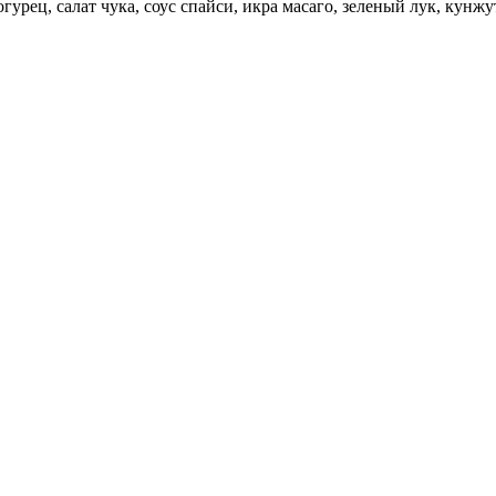
урец, салат чука, соус спайси, икра масаго, зеленый лук, кунжут