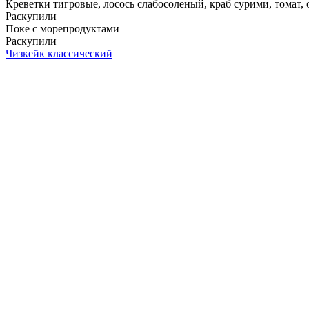
Креветки тигровые, лосось слабосоленый, краб сурими, томат, ог
Раскупили
Поке с морепродуктами
Раскупили
Чизкейк классический