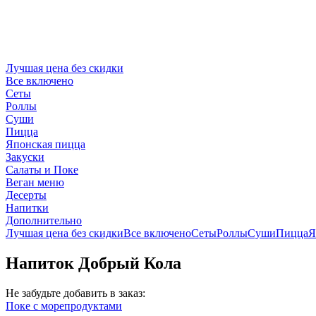
Лучшая цена без скидки
Все включено
Сеты
Роллы
Суши
Пицца
Японская пицца
Закуски
Салаты и Поке
Веган меню
Десерты
Напитки
Дополнительно
Лучшая цена без скидки
Все включено
Сеты
Роллы
Суши
Пицца
Я
Напиток Добрый Кола
Не забудьте добавить в заказ:
Поке с морепродуктами