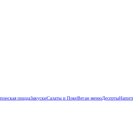
понская пицца
Закуски
Салаты и Поке
Веган меню
Десерты
Напит