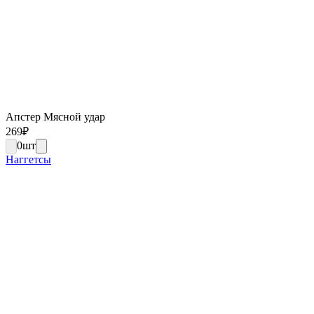
Апстер Мясной удар
269
₽
0
шт
Наггетсы