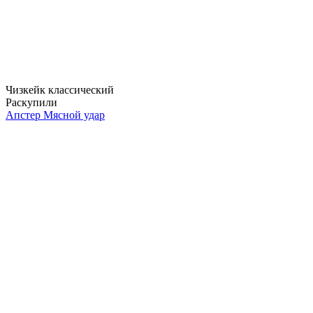
Чизкейк классический
Раскупили
Апстер Мясной удар