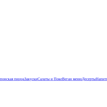
понская пицца
Закуски
Салаты и Поке
Веган меню
Десерты
Напит