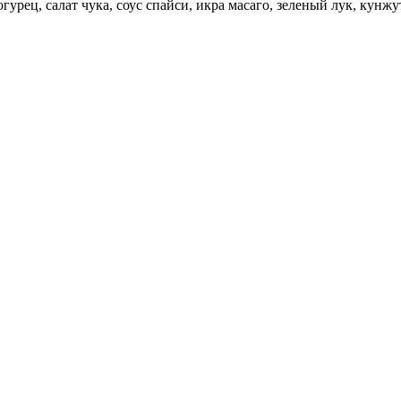
урец, салат чука, соус спайси, икра масаго, зеленый лук, кунжут