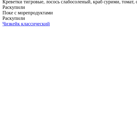
Креветки тигровые, лосось слабосоленый, краб сурими, томат, ог
Раскупили
Поке с морепродуктами
Раскупили
Чизкейк классический