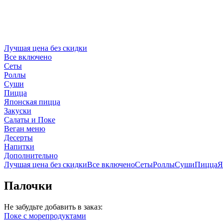
Лучшая цена без скидки
Все включено
Сеты
Роллы
Суши
Пицца
Японская пицца
Закуски
Салаты и Поке
Веган меню
Десерты
Напитки
Дополнительно
Лучшая цена без скидки
Все включено
Сеты
Роллы
Суши
Пицца
Я
Палочки
Не забудьте добавить в заказ:
Поке с морепродуктами