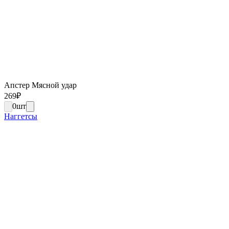
Апстер Мясной удар
269
₽
0
шт
Наггетсы