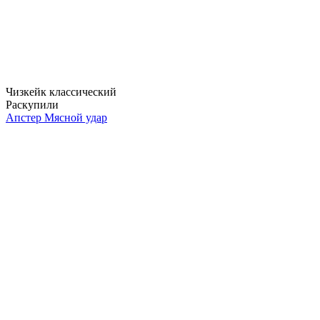
Чизкейк классический
Раскупили
Апстер Мясной удар