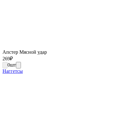
Апстер Мясной удар
269
₽
0
шт
Наггетсы