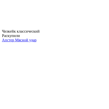
Чизкейк классический
Раскупили
Апстер Мясной удар