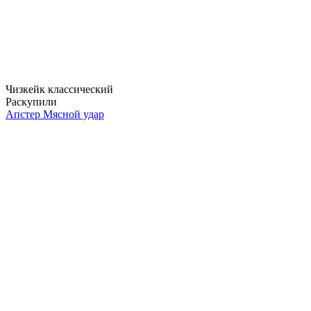
Чизкейк классический
Раскупили
Апстер Мясной удар