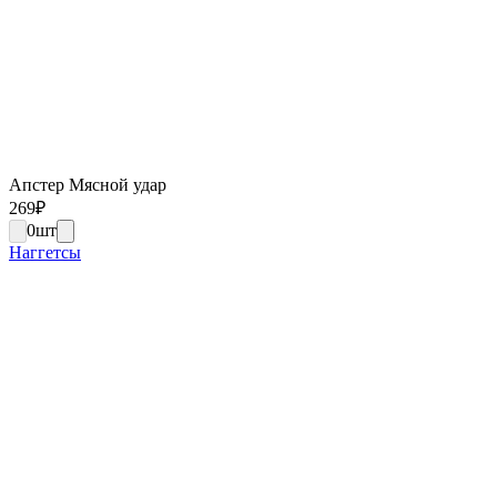
Апстер Мясной удар
269
₽
0
шт
Наггетсы