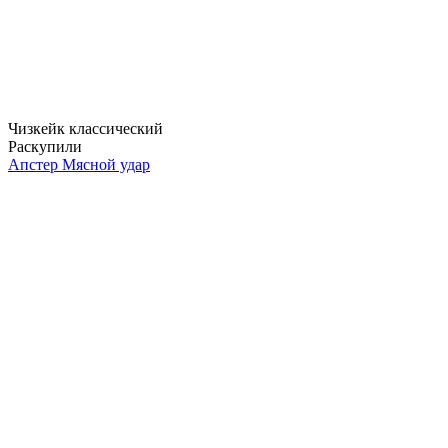
Чизкейк классический
Раскупили
Апстер Мясной удар