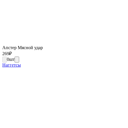
Апстер Мясной удар
269
₽
0
шт
Наггетсы