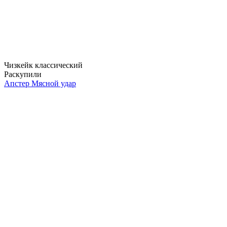
Чизкейк классический
Раскупили
Апстер Мясной удар