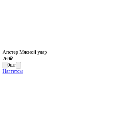
Апстер Мясной удар
269
₽
0
шт
Наггетсы