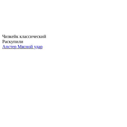
Чизкейк классический
Раскупили
Апстер Мясной удар