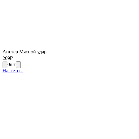
Апстер Мясной удар
269
₽
0
шт
Наггетсы