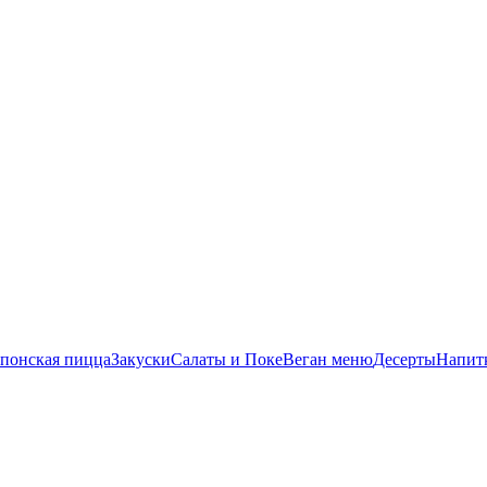
понская пицца
Закуски
Салаты и Поке
Веган меню
Десерты
Напит