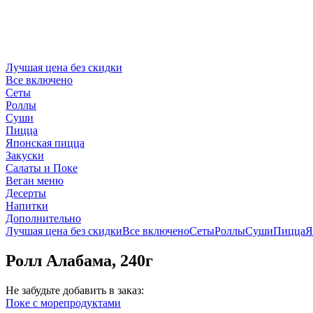
Лучшая цена без скидки
Все включено
Сеты
Роллы
Суши
Пицца
Японская пицца
Закуски
Салаты и Поке
Веган меню
Десерты
Напитки
Дополнительно
Лучшая цена без скидки
Все включено
Сеты
Роллы
Суши
Пицца
Я
Ролл Алабама, 240г
Не забудьте добавить в заказ:
Поке с морепродуктами