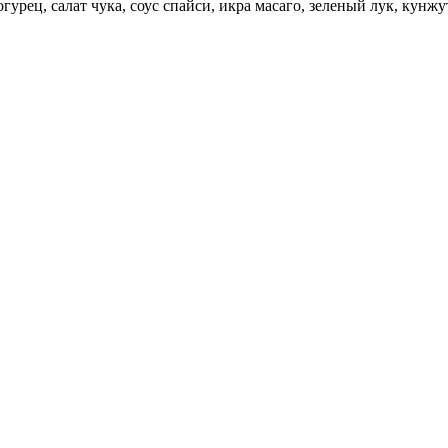
урец, салат чука, соус спайси, икра масаго, зеленый лук, кунжут