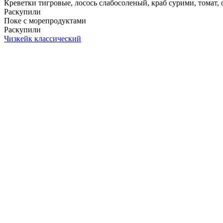
Креветки тигровые, лосось слабосоленый, краб сурими, томат, ог
Раскупили
Поке с морепродуктами
Раскупили
Чизкейк классический