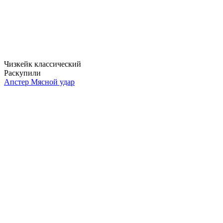
Чизкейк классический
Раскупили
Апстер Мясной удар