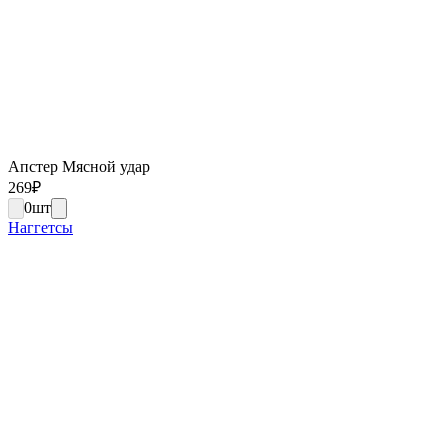
Апстер Мясной удар
269
₽
0
шт
Наггетсы