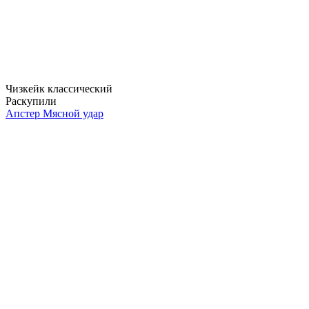
Чизкейк классический
Раскупили
Апстер Мясной удар