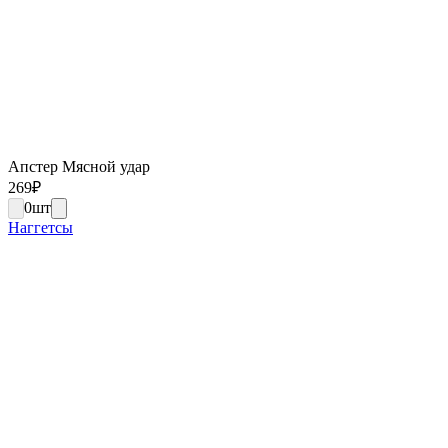
Апстер Мясной удар
269
₽
0
шт
Наггетсы