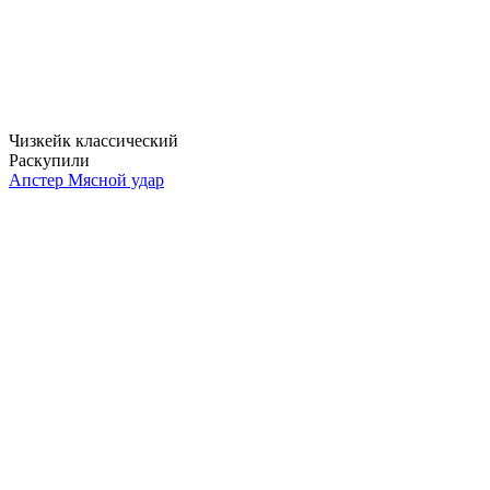
Чизкейк классический
Раскупили
Апстер Мясной удар