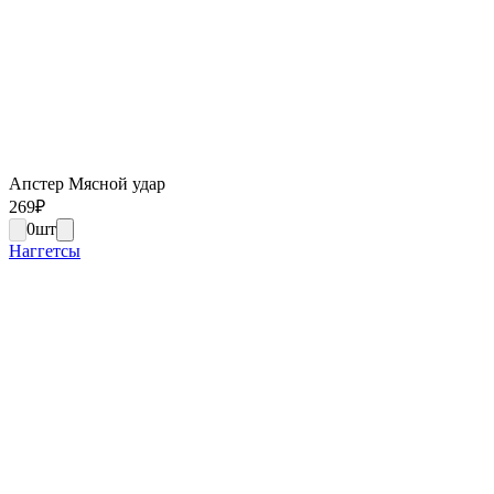
Апстер Мясной удар
269
₽
0
шт
Наггетсы