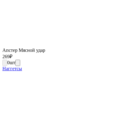
Апстер Мясной удар
269
₽
0
шт
Наггетсы