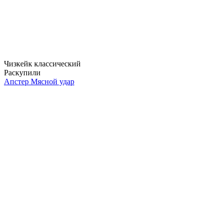
Чизкейк классический
Раскупили
Апстер Мясной удар