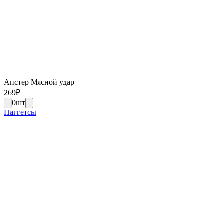
Апстер Мясной удар
269
₽
0
шт
Наггетсы