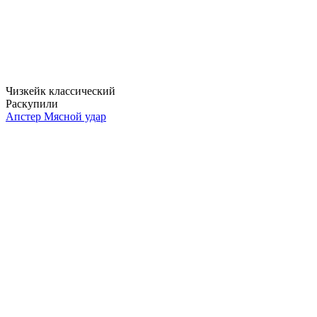
Чизкейк классический
Раскупили
Апстер Мясной удар