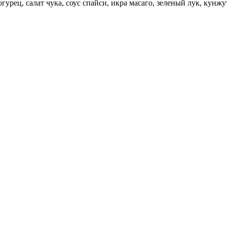
урец, салат чука, соус спайси, икра масаго, зеленый лук, кунжут