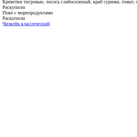
Креветки тигровые, лосось слабосоленый, краб сурими, томат, ог
Раскупили
Поке с морепродуктами
Раскупили
Чизкейк классический