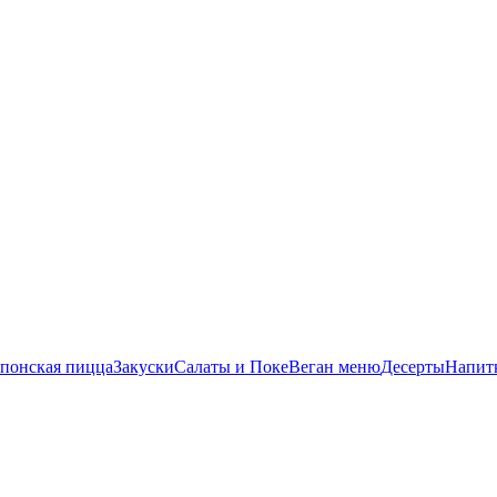
понская пицца
Закуски
Салаты и Поке
Веган меню
Десерты
Напит