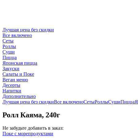
Лучшая цена без скидки
Все включено
Сеты
Роллы
Суши
Пицца
Японская пицца
Закуски
Салаты и Поке
Веган меню
Десерты
Напитки
Дополнительно
Лучшая цена без скидки
Все включено
Сеты
Роллы
Суши
Пицца
Я
Ролл Каяма, 240г
Не забудьте добавить в заказ:
Поке с морепродуктами