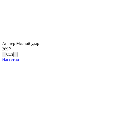
Апстер Мясной удар
269
₽
0
шт
Наггетсы