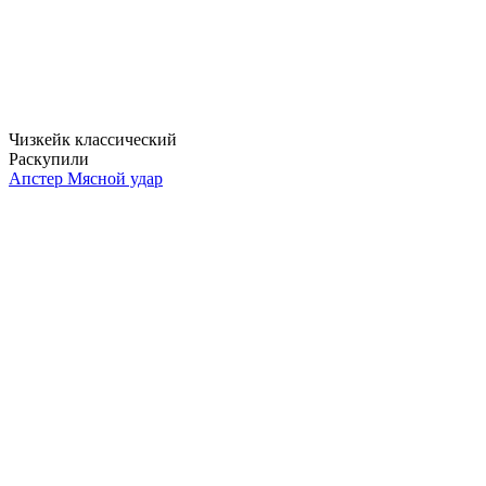
Чизкейк классический
Раскупили
Апстер Мясной удар