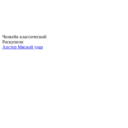
Чизкейк классический
Раскупили
Апстер Мясной удар