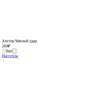
Апстер Мясной удар
269
₽
0
шт
Наггетсы