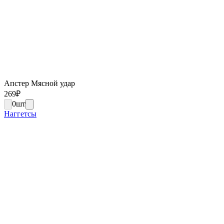
Апстер Мясной удар
269
₽
0
шт
Наггетсы