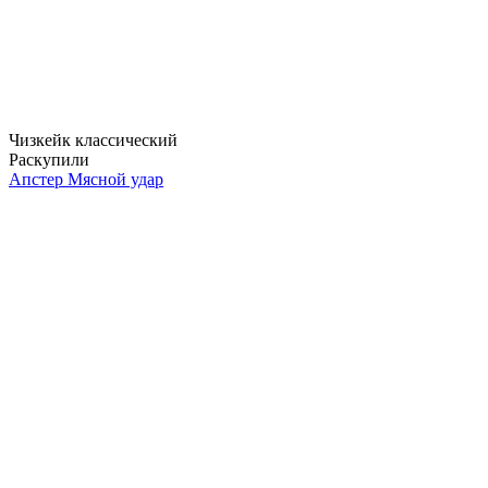
Чизкейк классический
Раскупили
Апстер Мясной удар