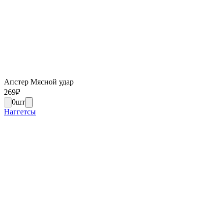
Апстер Мясной удар
269
₽
0
шт
Наггетсы