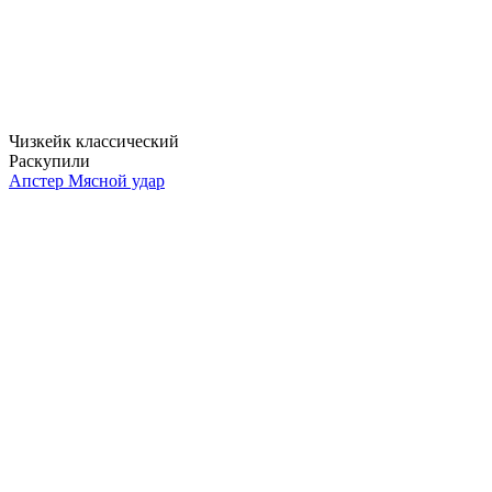
Чизкейк классический
Раскупили
Апстер Мясной удар