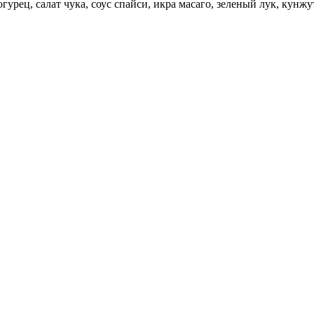
урец, салат чука, соус спайси, икра масаго, зеленый лук, кунжут