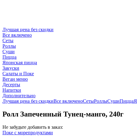
Лучшая цена без скидки
Все включено
Сеты
Роллы
Суши
Пицца
Японская пицца
Закуски
Салаты и Поке
Веган меню
Десерты
Напитки
Дополнительно
Лучшая цена без скидки
Все включено
Сеты
Роллы
Суши
Пицца
Я
Ролл Запеченный Тунец-манго, 240г
Не забудьте добавить в заказ:
Поке с морепродуктами