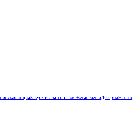
понская пицца
Закуски
Салаты и Поке
Веган меню
Десерты
Напит