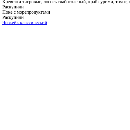
Креветки тигровые, лосось слабосоленый, краб сурими, томат, ог
Раскупили
Поке с морепродуктами
Раскупили
Чизкейк классический