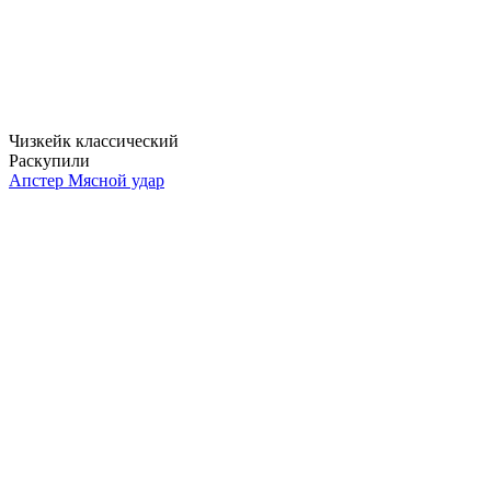
Чизкейк классический
Раскупили
Апстер Мясной удар