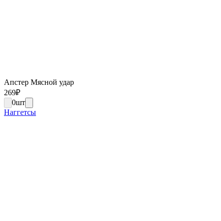
Апстер Мясной удар
269
₽
0
шт
Наггетсы