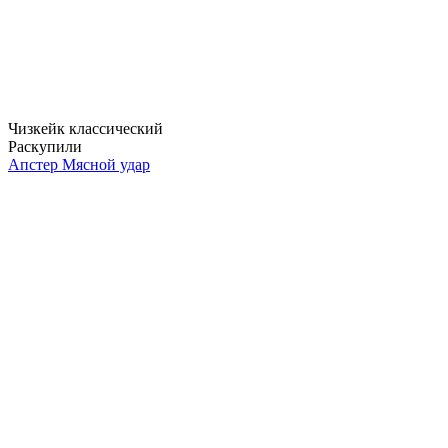
Чизкейк классический
Раскупили
Апстер Мясной удар