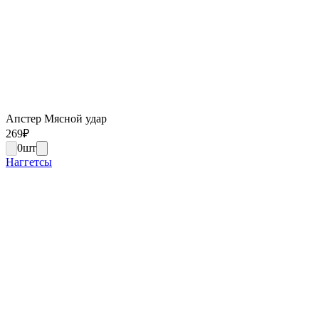
Апстер Мясной удар
269
₽
0
шт
Наггетсы