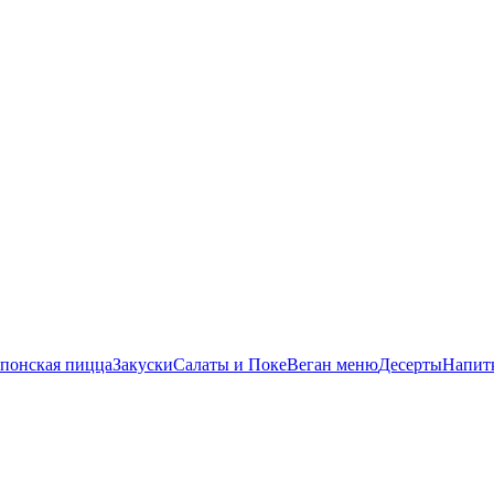
понская пицца
Закуски
Салаты и Поке
Веган меню
Десерты
Напит