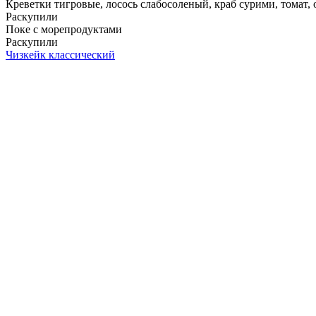
Креветки тигровые, лосось слабосоленый, краб сурими, томат, ог
Раскупили
Поке с морепродуктами
Раскупили
Чизкейк классический