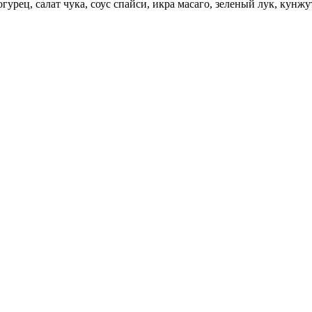
урец, салат чука, соус спайси, икра масаго, зеленый лук, кунжут