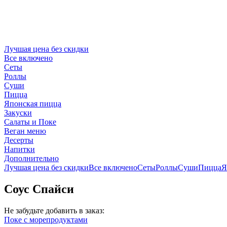
Лучшая цена без скидки
Все включено
Сеты
Роллы
Суши
Пицца
Японская пицца
Закуски
Салаты и Поке
Веган меню
Десерты
Напитки
Дополнительно
Лучшая цена без скидки
Все включено
Сеты
Роллы
Суши
Пицца
Я
Соус Спайси
Не забудьте добавить в заказ:
Поке с морепродуктами