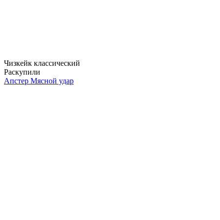
Чизкейк классический
Раскупили
Апстер Мясной удар