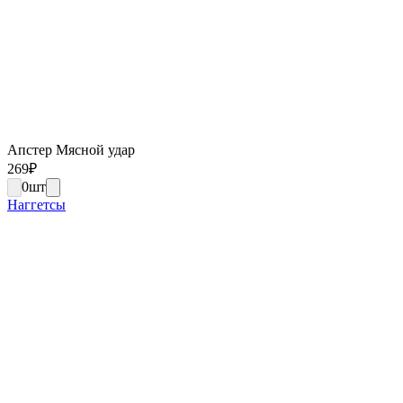
Апстер Мясной удар
269
₽
0
шт
Наггетсы