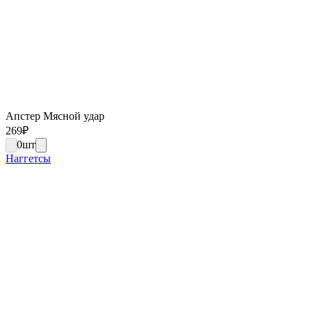
Апстер Мясной удар
269
₽
0
шт
Наггетсы