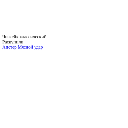
Чизкейк классический
Раскупили
Апстер Мясной удар