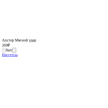
Апстер Мясной удар
269
₽
0
шт
Наггетсы