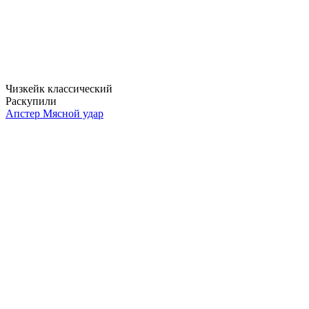
Чизкейк классический
Раскупили
Апстер Мясной удар