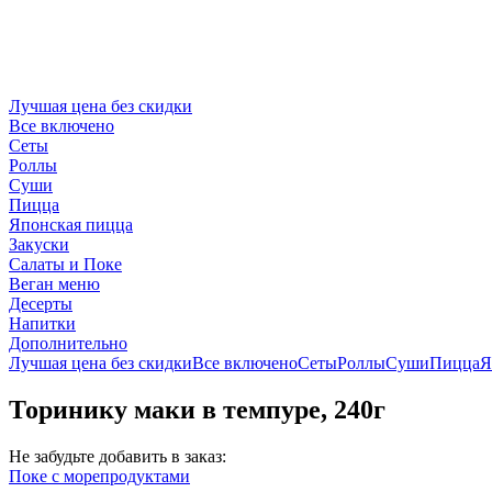
Лучшая цена без скидки
Все включено
Сеты
Роллы
Суши
Пицца
Японская пицца
Закуски
Салаты и Поке
Веган меню
Десерты
Напитки
Дополнительно
Лучшая цена без скидки
Все включено
Сеты
Роллы
Суши
Пицца
Я
Торинику маки в темпуре, 240г
Не забудьте добавить в заказ:
Поке с морепродуктами