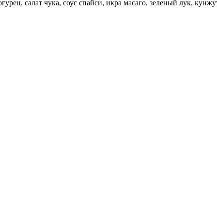
урец, салат чука, соус спайси, икра масаго, зеленый лук, кунжут