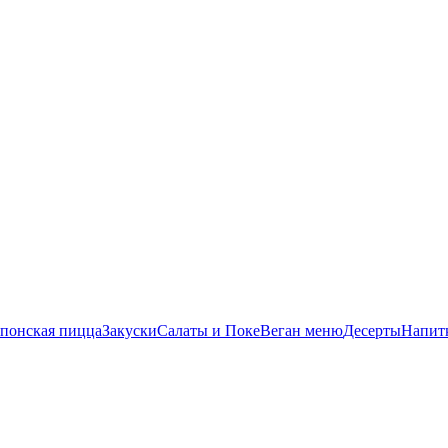
понская пицца
Закуски
Салаты и Поке
Веган меню
Десерты
Напит