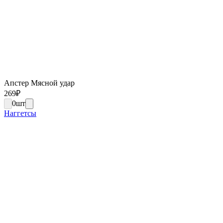
Апстер Мясной удар
269
₽
0
шт
Наггетсы