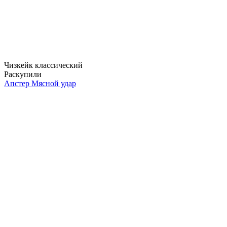
Чизкейк классический
Раскупили
Апстер Мясной удар