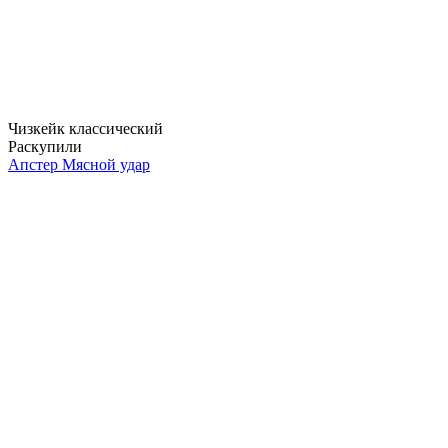
Чизкейк классический
Раскупили
Апстер Мясной удар