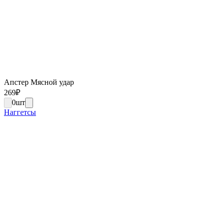
Апстер Мясной удар
269
₽
0
шт
Наггетсы