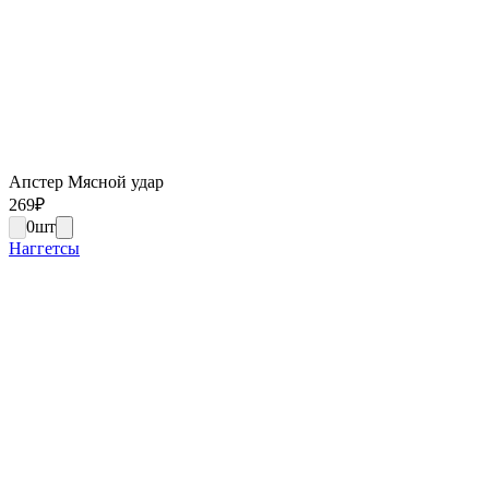
Апстер Мясной удар
269
₽
0
шт
Наггетсы