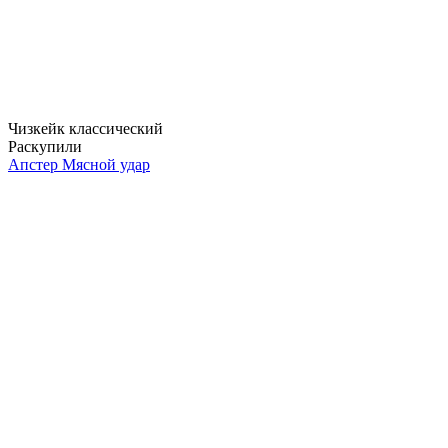
Чизкейк классический
Раскупили
Апстер Мясной удар