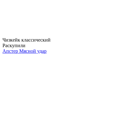
Чизкейк классический
Раскупили
Апстер Мясной удар