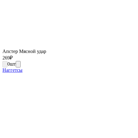
Апстер Мясной удар
269
₽
0
шт
Наггетсы