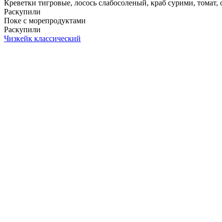
Креветки тигровые, лосось слабосоленый, краб сурими, томат, ог
Раскупили
Поке с морепродуктами
Раскупили
Чизкейк классический