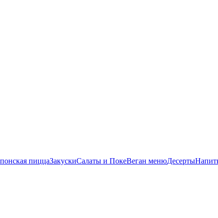
понская пицца
Закуски
Салаты и Поке
Веган меню
Десерты
Напит