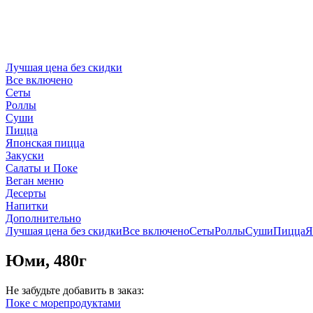
Лучшая цена без скидки
Все включено
Сеты
Роллы
Суши
Пицца
Японская пицца
Закуски
Салаты и Поке
Веган меню
Десерты
Напитки
Дополнительно
Лучшая цена без скидки
Все включено
Сеты
Роллы
Суши
Пицца
Я
Юми, 480г
Не забудьте добавить в заказ:
Поке с морепродуктами