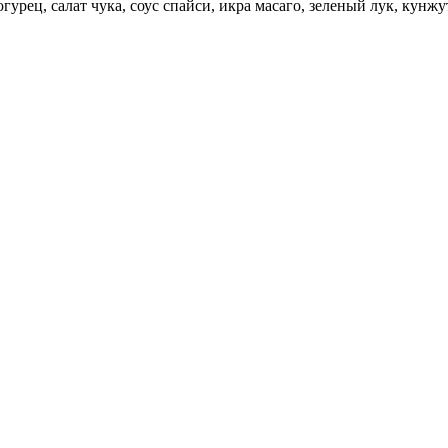
урец, салат чука, соус спайси, икра масаго, зеленый лук, кунжут