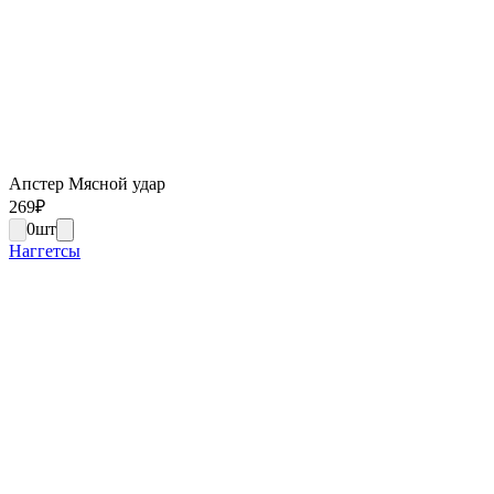
Апстер Мясной удар
269
₽
0
шт
Наггетсы