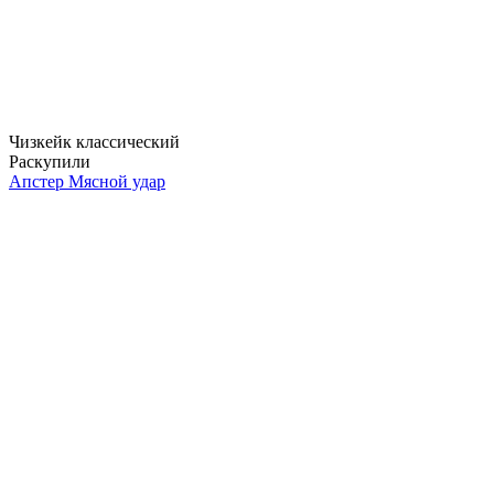
Чизкейк классический
Раскупили
Апстер Мясной удар